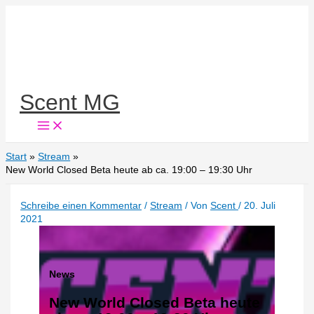
Zum
Inhalt
springen
Scent MG
Start
Stream
New World Closed Beta heute ab ca. 19:00 – 19:30 Uhr
Schreibe einen Kommentar
/
Stream
/ Von
Scent
/
20. Juli
2021
News
New World Closed Beta heute