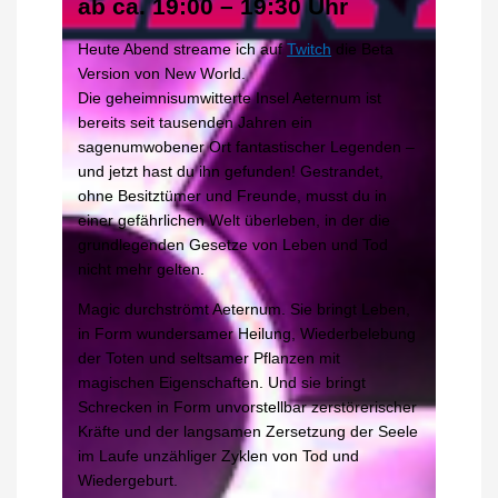
ab ca. 19:00 – 19:30 Uhr
Heute Abend streame ich auf
Twitch
die Beta
Version von New World.
Die geheimnisumwitterte Insel Aeternum ist
bereits seit tausenden Jahren ein
sagenumwobener Ort fantastischer Legenden –
und jetzt hast du ihn gefunden! Gestrandet,
ohne Besitztümer und Freunde, musst du in
einer gefährlichen Welt überleben, in der die
grundlegenden Gesetze von Leben und Tod
nicht mehr gelten.
Magic durchströmt Aeternum. Sie bringt Leben,
in Form wundersamer Heilung, Wiederbelebung
der Toten und seltsamer Pflanzen mit
magischen Eigenschaften. Und sie bringt
Schrecken in Form unvorstellbar zerstörerischer
Kräfte und der langsamen Zersetzung der Seele
im Laufe unzähliger Zyklen von Tod und
Wiedergeburt.